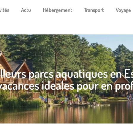
vités
Actu
Hébergement
Transport
Voyage
lleurs parcs aquatiques en Es
vacances ideales pour en prof